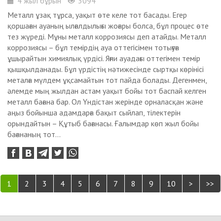
4 жыл бұрын
3094
Металл ұзақ тұрса, уақыт өте келе тот басады. Егер
қоршаған ауаның ылғалдылығы жоғары болса, бұл процес өте
тез жүреді. Мұны металл коррозиясы деп атайды. Металл
коррозиясы – бұл темірдің ауа оттегісімен тотығуға
ұшырайтын химиялық үрдісі. Яғни ауадағы оттегімен темір
қышқылданады. Бұл үрдістің нәтижесінде сыртқы көрінісі
металға мүлдем ұқсамайтын тот пайда болады. Дегенмен,
әлемде мың жылдан астам уақыт бойы тот баспай келген
металл бағана бар. Ол Үндістан жерінде орналасқан және
аңыз бойынша адамдарға бақыт сыйлап, тілектерін
орындайтын – Құтыб бағанасы. Ғалымдар көп жыл бойы
бағананың тот...
1
2
3
4
5
6
7
8
9
10
>
>>