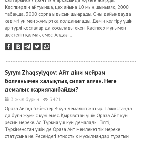
қайтарымсыз гранттың арқасында жүзеге асырды.
Кәсіпкердің айтуынша, цех айына 10 мың шыныаяқ, 2000
табақша, 3000 сорпа ыдысын шығарады. Оны дайындауда
кәдімгі ұн мен жұмыртқа қолданылады. Дәмін келтіру үшін
әр түрлі қоспалар да қосылады екен. Кәсіпкер мұнымен
шектеліп қалмақ емес. Алдағы...
Syrym Zhaqsylyqov: Айт діни мейрам
болғанымен халықтық сипат алған. Неге
демалыс жарияланбайды?
3 жыл бұрын
3421
Ораза Айтқа өзбектер 4 күн демалып жатыр. Тәжікстанда
да бүгін жұмыс күні емес. Қырғызстан үшін Ораза Айт күні
ресми мереке. Ал Түркия үш күн демалады. Тіпті,
Түркіменстан үшін де Ораза Айт мемлекеттік мереке
статусына ие. Ресейдегі этностық мұсылмандар тұратын