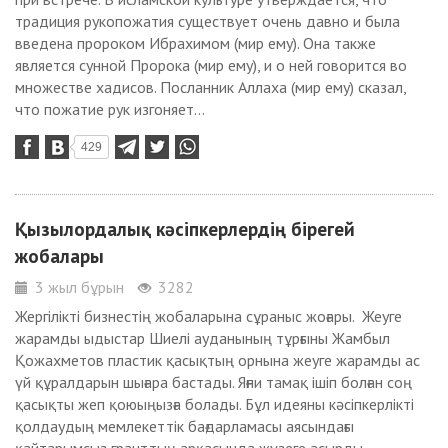
традиция рукопожатия существует очень давно и была
введена пророком Ибрахимом (мир ему). Она также
является сунной Пророка (мир ему), и о ней говорится во
множестве хадисов. Посланник Аллаха (мир ему) сказал,
что пожатие рук изгоняет...
429
Қызылордалық кәсіпкерлердің бірегей
жобалары
3 жыл бұрын
3282
Жергілікті бизнестің жобаларына сұраныс жоғары. Жеуге
жарамды ыдыстар Шиелі ауданының тұрғыны Жамбыл
Қожахметов пластик қасықтың орнына жеуге жарамды ас
үй құралдарын шығара бастады. Яғни тамақ ішіп болған соң
қасықты жеп қоюыңызға болады. Бұл идеяны кәсіпкерлікті
қолдаудың мемлекеттік бағдарламасы аясындағы