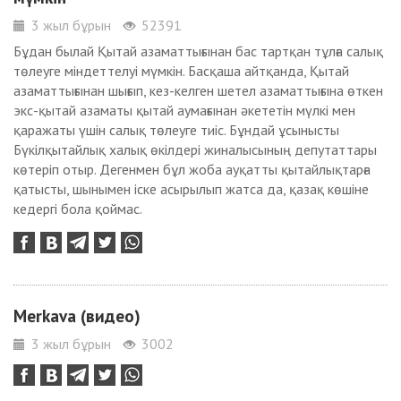
3 жыл бұрын
52391
Бұдан былай Қытай азаматтығынан бас тартқан тұлға салық
төлеуге міндеттелуі мүмкін. Басқаша айтқанда, Қытай
азаматтығынан шығып, кез-келген шетел азаматтығына өткен
экс-қытай азаматы қытай аумағынан әкететін мүлкі мен
қаражаты үшін салық төлеуге тиіс. Бұндай ұсынысты
Бүкілқытайлық халық өкілдері жиналысының депутаттары
көтеріп отыр. Дегенмен бұл жоба ауқатты қытайлықтарға
қатысты, шынымен іске асырылып жатса да, қазақ көшіне
кедергі бола қоймас.
Merkava (видео)
3 жыл бұрын
3002