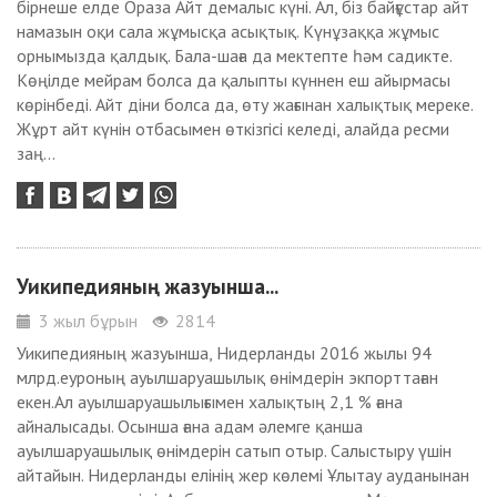
бірнеше елде Ораза Айт демалыс күні. Ал, біз байғұстар айт
намазын оқи сала жұмысқа асықтық. Күнұзаққа жұмыс
орнымызда қалдық. Бала-шаға да мектепте һәм садикте.
Көңілде мейрам болса да қалыпты күннен еш айырмасы
көрінбеді. Айт діни болса да, өту жағынан халықтық мереке.
Жұрт айт күнін отбасымен өткізгісі келеді, алайда ресми
заң...
Уикипедияның жазуынша...
3 жыл бұрын
2814
Уикипедияның жазуынша, Нидерланды 2016 жылы 94
млрд.еуроның ауылшаруашылық өнімдерін экпорттаған
екен.Ал ауылшаруашылығымен халықтың 2,1 % ғана
айналысады. Осынша ғана адам әлемге қанша
ауылшаруашылық өнімдерін сатып отыр. Салыстыру үшін
айтайын. Нидерланды елінің жер көлемі Ұлытау ауданынан