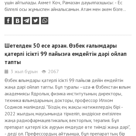
үшін айтылады. Ахмет Коч, Рамазан дауылпазшысы: - Ес
білгелі осы жұмыспен айналысамын. Атам мен әкем бізге...
Шетелден 50 есе арзан. Өзбек ғалымдары
қатерлі ісікті 99 пайызға емдейтін дәрі ойлап
тапты
3 жыл бұрын
2067
Өзбек ғалымдары қатерлі ісікті 99 пайызға дейін емдейтін
жаңа дәрі ойлап тапты. Бұл туралы –uza-ға Өзбекстан ғылым
академиясы Ядролық физика институтының директоры,
техника ғылымдарының докторы, профессор Илхом
Содиков мәлімдеді. "Біздің ең жақсы нәтижелердің бірі -
2022 жылдың маусымында тіркеліп, өндіріске енгізілген
жаңа радиофармацевтикалық векторлық терапия. Бұл
препарат қатерлі ісік ауруын емдеуде өте тиімді жаңа дәрі",
- деді ол. Префессордың айтуынша, бұл препараттың бір