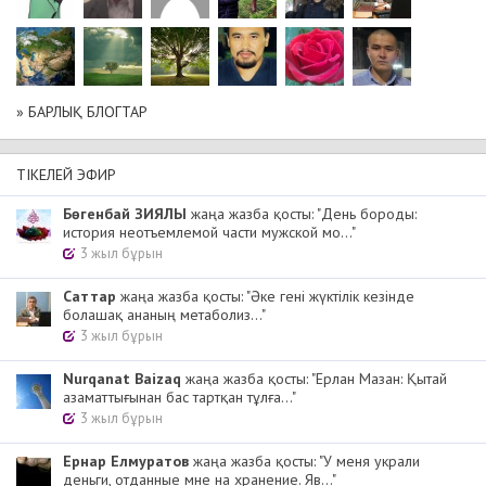
» БАРЛЫҚ БЛОГТАР
ТІКЕЛЕЙ ЭФИР
Бөгенбай ЗИЯЛЫ
жаңа жазба қосты: "День бороды:
история неотъемлемой части мужской мо..."
3 жыл бұрын
Cаттар
жаңа жазба қосты: "Әке гені жүктілік кезінде
болашақ ананың метаболиз..."
3 жыл бұрын
Nurqanat Baizaq
жаңа жазба қосты: "Ерлан Мазан: Қытай
азаматтығынан бас тартқан тұлға..."
3 жыл бұрын
Ернар Елмуратов
жаңа жазба қосты: "У меня украли
деньги, отданные мне на хранение. Яв..."