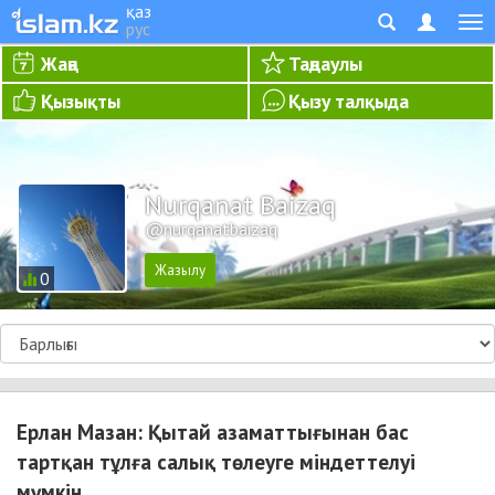
қаз
рус
Жаңа
Таңдаулы
Қызықты
Қызу талқыда
Nurqanat Baizaq
@nurqanatbaizaq
0
Ерлан Мазан: Қытай азаматтығынан бас
тартқан тұлға салық төлеуге міндеттелуі
мүмкін