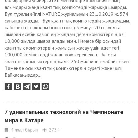
Калифорния университеті мен Google компаниясының
ғалымдары жаңа кванттық компютерді жарыққа шығарды.
Бұл тұралы әйгілі NATURE журналының 23.10.2019 ж. 574
санында жазды. Бұл кванттық компютердің жылдамдығы,
қабылеті өте жоғары болып оның 3 минут 20 секундта
шығарған есебін қазіргі ең жылдам деген компютердің өзі
10,000 жылда шығара алады екен. Немесе бір осындай
кванттық компютердің жұмысын жасау үшін әдеттегі
100,000 компютерді жалғап қою керек екен. Ал осы
кванттық компьютердің жады 250 миллион гегабайт екен.
Төменде осы кванттық компьютердің суреті және чипі.
Байқасаңыздар...
7 удивительных технологий на Чемпионате
мира в Катаре
4 жыл бұрын
2734