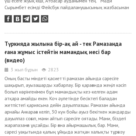
үш есеге жуық кіші, Атбасар ауданымен тең. Мәди
Сырымбет есімді Фейсбук пайдаланушысының жазбасынан
Түркияда жылына бір-ақ ай - тек Рамазанда
ғана жұмыс істейтін мамандық иесі бар
(видео)
3 жыл бұрын
2823
Оның басты міндеті қасиетті рамазан айында сәресіге
шақырып, ауызашарды хабарлау. Бір қарағанда жеңіл кәсіп
болып көрінгенімен бұл мамандықты кез-келген адам
атқара амайды екен. Коч әулетінде бесіктегі баладан
жетпістегі қариясына дейін дауылпазшы. Рамазан айында
арнайы Анкараға келіп, 30 күн бойы ауыз бекіткен жандарды
дауылпаз соғып, мәни айтып сәресіге оятады. Мәни, біздегі
жарапазанға ұқсайды. Бір ғана айырмашылық бар. Мәни,
сәресі уақытында қалың ұйқыда жатқан халықты тұрғызу