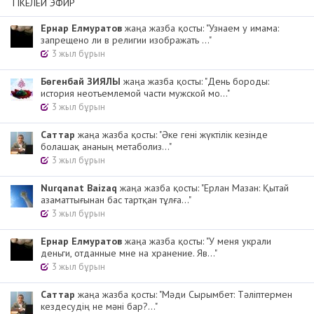
ТІКЕЛЕЙ ЭФИР
Ернар Елмуратов
жаңа жазба қосты: "Узнаем у имама:
запрещено ли в религии изображать ..."
3 жыл бұрын
Бөгенбай ЗИЯЛЫ
жаңа жазба қосты: "День бороды:
история неотъемлемой части мужской мо..."
3 жыл бұрын
Cаттар
жаңа жазба қосты: "Әке гені жүктілік кезінде
болашақ ананың метаболиз..."
3 жыл бұрын
Nurqanat Baizaq
жаңа жазба қосты: "Ерлан Мазан: Қытай
азаматтығынан бас тартқан тұлға..."
3 жыл бұрын
Ернар Елмуратов
жаңа жазба қосты: "У меня украли
деньги, отданные мне на хранение. Яв..."
3 жыл бұрын
Cаттар
жаңа жазба қосты: "Мәди Сырымбет: Тәліптермен
кездесудің не мәні бар?..."