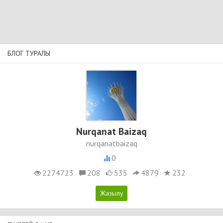
БЛОГ ТУРАЛЫ
Nurqanat Baizaq
nurqanatbaizaq
0
2274723
208
535
4879
232