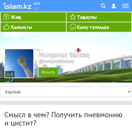
қаз
рус
Жаңа
Таңдаулы
Қызықты
Қызу талқыда
Nurqanat Baizaq
@nurqanatbaizaq
0
Смысл в чем? Получить пневмонию
и цистит?