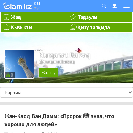
қаз
рус
Жаңа
Таңдаулы
Қызықты
Қызу талқыда
Nurqanat Baizaq
@nurqanatbaizaq
0
Жан-Клод Ван Дамм: «Пророк ﷺ знал, что
хорошо для людей»