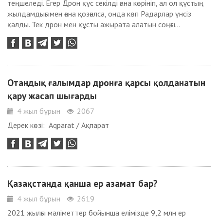
теңшеледі. Егер Дрон құс секілді ғана көрініп, ал ол құстың
жылдамдығымен ғана қозғалса, онда көп Радарлар үнсіз
қалды. Тек дрон мен құсты ажырата алатын соңғы...
Отандық ғалымдар дронға қарсы қолданатын
қару жасап шығарды
4 жыл бұрын
2067
Дерек көзі: Aqparat / Ақпарат
Қазақстанда қанша ер азамат бар?
4 жыл бұрын
2619
2021 жылғы мәліметтер бойынша елімізде 9,2 млн ер