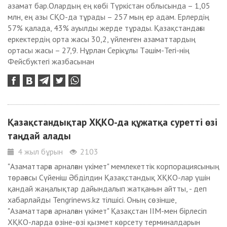
азамат бар.Олардың ең көбі Түркістан облысында – 1,05
млн, ең азы СҚО-да тұрады – 257 мың ер адам. Ерлердің
57% қалада, 43% ауылды жерде тұрады. Қазақстандағы
еркектердің орта жасы 30,2, үйленген азаматтардың
ортасы жасы – 27,9. Нұрлан Серікұлы Тәшім-Тегі-нің
Фейсбуктегі жазбасынан
Қазақстандықтар ХҚКО-да құжатқа суретті өзі
таңдай алады
4 жыл бұрын
2103
"Азаматтарға арналған үкімет" мемлекеттік корпорациясының
төрағасы Сүйеніш Әбділдин Қазақстандық ХҚКО-лар үшін
қандай жаңалықтар дайындалып жатқанын айтты, - деп
хабарлайды Tengrinews.kz тілшісі. Оның сөзінше,
"Азаматтарға арналған үкімет" Қазақстан ІІМ-мен бірлесіп
ХҚКО-ларда өзіне-өзі қызмет көрсету терминалдарын