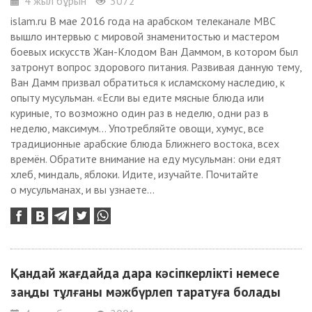
4 жыл бұрын
3072
islam.ru В мае 2016 года на арабском телеканале MBC
вышло интервью с мировой знаменитостью и мастером
боевых искусств Жан-Клодом Ван Даммом, в котором был
затронут вопрос здорового питания. Развивая данную тему,
Ван Дамм призвал обратиться к исламскому наследию, к
опыту мусульман. «Если вы едите мясные блюда или
куриные, то возможно один раз в неделю, одни раз в
неделю, максимум… Употребляйте овощи, хумус, все
традиционные арабские блюда Ближнего востока, всех
времён. Обратите внимание на еду мусульман: они едят
хлеб, миндаль, яблоки. Идите, изучайте. Почитайте
о мусульманах, и вы узнаете...
Қандай жағдайда дара кәсіпкерлікті немесе
заңды тұлғаны мәжбүрлеп таратуға болады