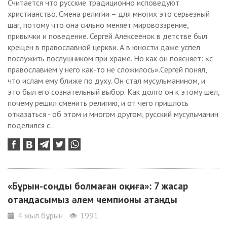
Считается что русские традиционно исповедуют
христианство. Смена религии – для многих это серьезный
шаг, потому что она сильно меняет мировоззрение,
привычки и поведение. Сергей Алексеенок в детстве был
крещен в православной церкви. А в юности даже успел
послужить послушником при храме. Но как он поясняет: «с
православием у него как-то не сложилось».Сергей понял,
что ислам ему ближе по духу. Он стал мусульманином, и
это был его сознательный выбор. Как долго он к этому шел,
почему решил сменить религию, и от чего пришлось
отказаться - об этом и многом другом, русский мусульманин
поделился с...
«Бұрын-соңды болмаған оқиға»: 7 жасар
отандасымыз әлем чемпионы атанды
4 жыл бұрын
1991