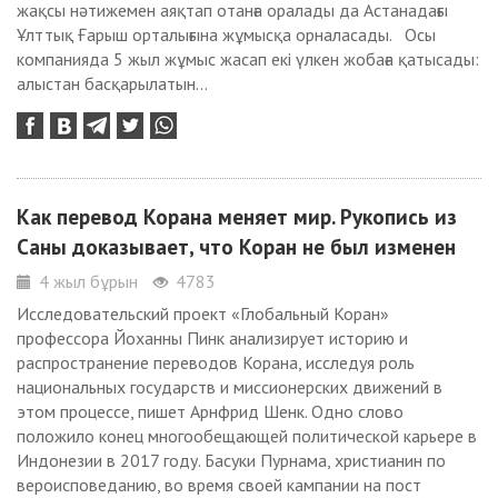
жақсы нәтижемен аяқтап отанға оралады да Астанадағы
Ұлттық Ғарыш орталығына жұмысқа орналасады. Осы
компанияда 5 жыл жұмыс жасап екі үлкен жобаға қатысады:
алыстан басқарылатын...
Как перевод Корана меняет мир. Рукопись из
Саны доказывает, что Коран не был изменен
4 жыл бұрын
4783
Исследовательский проект «Глобальный Коран»
профессора Йоханны Пинк анализирует историю и
распространение переводов Корана, исследуя роль
национальных государств и миссионерских движений в
этом процессе, пишет Арнфрид Шенк. Одно слово
положило конец многообещающей политической карьере в
Индонезии в 2017 году. Басуки Пурнама, христианин по
вероисповеданию, во время своей кампании на пост