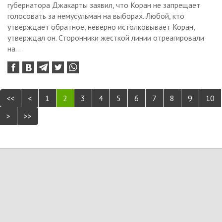
губернатора Джакарты заявил, что Коран не запрещает
голосовать за немусульман на выборах. Любой, кто
утверждает обратное, неверно истолковывает Коран,
утверждал он. Сторонники жесткой линии отреагировали
на...
<<
<
1
2
3
4
5
6
7
8
9
10
>
>>