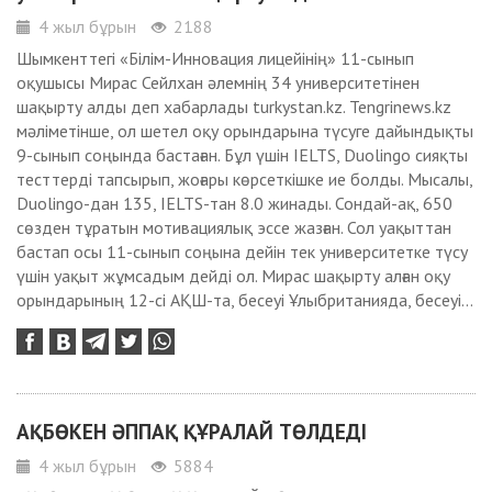
4 жыл бұрын
2188
Шымкенттегі «Білім-Инновация лицейінің» 11-сынып
оқушысы Мирас Сейлхан әлемнің 34 университетінен
шақырту алды деп хабарлады turkystan.kz. Tengrinews.kz
мәліметінше, ол шетел оқу орындарына түсуге дайындықты
9-сынып соңында бастаған. Бұл үшін IELTS, Duolingo сияқты
тесттерді тапсырып, жоғары көрсеткішке ие болды. Мысалы,
Duolingo-дан 135, IELTS-тан 8.0 жинады. Сондай-ақ, 650
сөзден тұратын мотивациялық эссе жазған. Сол уақыттан
бастап осы 11-сынып соңына дейін тек университетке түсу
үшін уақыт жұмсадым дейді ол. Мирас шақырту алған оқу
орындарының 12-сі АҚШ-та, бесеуі Ұлыбританияда, бесеуі...
АҚБӨКЕН ӘППАҚ ҚҰРАЛАЙ ТӨЛДЕДІ
4 жыл бұрын
5884