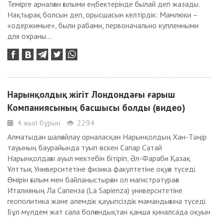
Темірге арналған ғылыми еңбектерінде былай деп жазады.
Нақтырақ болсын деп, орысшасын келтірдік: Мамлюки –
«одержимые», были рабами, первоначально купленными
для охраны...
Нарынқолдық жігіт Лондондағы ғарыш
Компаниясының басшысы болды (видео)
4 жыл бұрын
2294
Алматыдан шалғайлау орналасқан Нарынқолдың Хан-Тәңір
тауының баурайында туып өскен Сапар Сатай
Нарынқолдағы ауыл мектебін бітіріп, Әл-Фараби Қазақ
Ұлттық Университетіне физика факултетіне оқуға түседі.
Өмірін ғылым мен байланыстырған ол магистратураға
Италияның Ла Сапенза (La Sapienza) университетіне
геополитика және әлемдік қауыпсіздік мамандығына түседі.
Бұл мүлдем жат сала болғандықтан қанша қиналсада оқуын