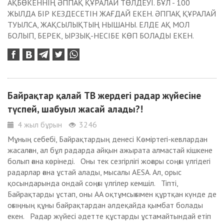
АҚБӨКЕННІҢ ӘППАҚ ҚҰРАЛАЙ ТӨЛДЕУІ. БҰЛ - 100
ЖЫЛДА БІР КЕЗДЕСЕТІН ЖАҒДАЙ ЕКЕН. ӘППАҚ ҚҰРАЛАЙ
ТУЫЛСА, ЖАҚСЫЛЫҚТЫҢ НЫШАНЫ. ЕЛДЕ АҚ МОЛ
БОЛЫП, БЕРЕК, ЫРЗЫҚ-НЕСІБЕ КӨП БОЛАДЫ ЕКЕН.
Байрақтар қалай ТВ жердегі радар жүйесіне
түспей, шабуыл жасай алады?!
4 жыл бұрын
3246
Мұның себебі, Байрақтардың денесі Көміртегі-кевлардан
жасалған, ал бұл радарда айқын ажырата алмастай кішкене
болып ғана көрінеді. Оны тек сезгірлігі жоғары соңғы үлгідегі
радарлар ғана ұстай алады, мысалы AESA. Ал, орыс
қосындарында ондай соңғы үлгілер кемшіл. Тіпті,
Байрақтарды ұстап, оны AA оқтұмсығымен құртқан күнде де
оғыңның құны байрақтардан әлдеқайда қымбат болады
екен. Радар жүйесі әдетте құстарды ұстамайтындай етіп