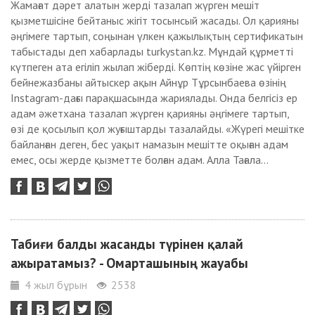
Жамағат дәрет алатын жерді тазалап жүрген мешіт
қызметшісіне бейтаныс жігіт тосынсый жасады. Ол қарияны
әңгімеге тартып, соңынан үлкен қажылықтың сертификатын
табыстады деп хабарлады turkystan.kz. Мұндай құрметті
күтпеген ата егіліп жылап жіберді. Көптің көзіне жас үйірген
бейнежазбаны айтыскер ақын Айнұр Тұрсынбаева өзінің
Instagram-дағы парақшасында жариялады. Онда белгісіз ер
адам әжетхана тазалап жүрген қарияны әңгімеге тартып,
өзі де қосылып қол жуғыштарды тазалайды. «Жүрегі мешітке
байланған деген, бес уақыт намазын мешітте оқыған адам
емес, осы жерде қызметте болған адам. Алла Тағала...
Табиғи балды жасанды түрінен қалай
ажыратамыз? - Омарташының жауабы
4 жыл бұрын
2538