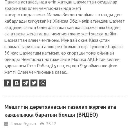
Панама астанасында өтіп жатқан шахматтан оқушылар
арасындағы әлем чемпионатында жеті
жасар отандасымыз Малика Зиядин жеңімпаз атанды деп
хабарлады turkystan.kz. Жансая Әбдімәлік атындағы шахмат
академиясында білім алып жатқан жас шахматшы бірден
екі атақты жеңіп алды: чемпион және жеті жасқа дейінгі
шахматтан әлем чемпионы. Мұндай оқиға Қазақстан
шахмат тарихында алғаш рет болып отыр. Турнирге барлығы
36 жас шахматшы қатысып, әр спортшы тоғыз ойыннан
ойнады. Чемпионат нәтижесінде Малика АҚШ-тан келген
қарсыласы Гоэл Рабенді ұтып, ең көп 9 ұпаймен жеңіске
жетті. Әлем чемпионына қазақ...
Мешіттің дәретханасын тазалап жүрген ата
қажылыққа баратын болды (ВИДЕО)
4 жыл бұрын
2542