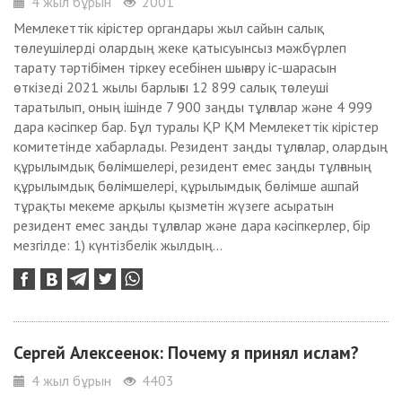
4 жыл бұрын
2001
Мемлекеттік кірістер органдары жыл сайын салық
төлеушілерді олардың жеке қатысуынсыз мәжбүрлеп
тарату тәртібімен тіркеу есебінен шығару іс-шарасын
өткізеді 2021 жылы барлығы 12 899 салық төлеуші
таратылып, оның ішінде 7 900 заңды тұлғалар және 4 999
дара кәсіпкер бар. Бұл туралы ҚР ҚМ Мемлекеттік кірістер
комитетінде хабарлады. Резидент заңды тұлғалар, олардың
құрылымдық бөлімшелері, резидент емес заңды тұлғаның
құрылымдық бөлімшелері, құрылымдық бөлімше ашпай
тұрақты мекеме арқылы қызметін жүзеге асыратын
резидент емес заңды тұлғалар және дара кәсіпкерлер, бір
мезгілде: 1) күнтізбелік жылдың...
Сергей Алексеенок: Почему я принял ислам?
4 жыл бұрын
4403