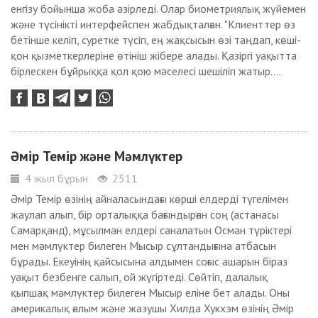
енгізу бойынша жоба әзірледі. Олар биометриялық жүйемен
және түсінікті интерфейспен жабдықталған. "Клиенттер өз
бетінше келіп, суретке түсіп, ең жақсысын өзі таңдап, көші-
қон қызметкерлеріне өтініш жібере алады. Қазіргі уақытта
бірлескен бұйрыққа қол қою мәселесі шешіліп жатыр....
Әмір Темір және Мәмлүктер
4 жыл бұрын
2511
Әмір Темір өзінің айналасындағы көрші елдерді түгелімен
жаулап алып, бір орталыққа бағындырған соң (астанасы
Самарқанд), мұсылман елдері саналатын Осман түріктері
мен мәмлүктер билеген Мысыр сұлтандығына атбасын
бұрады. Екеуінің қайсысына алдымен соғыс ашарын біраз
уақыт безбенге салып, ой жүгіртеді. Сөйтіп, далалық
қыпшақ мәмлүктер билеген Мысыр еліне бет алады. Оны
америкалық ғалым және жазушы Хилда Хукхэм өзінің Әмір