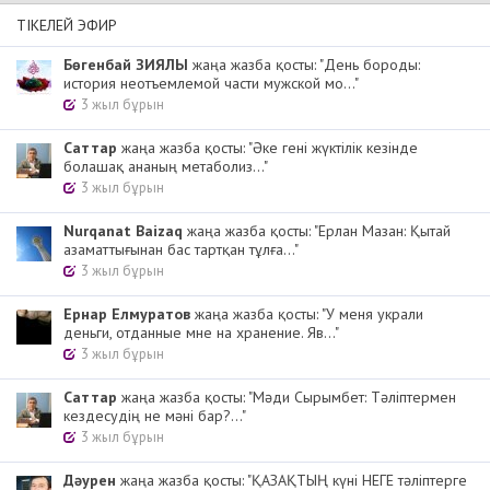
ТІКЕЛЕЙ ЭФИР
Бөгенбай ЗИЯЛЫ
жаңа жазба қосты: "День бороды:
история неотъемлемой части мужской мо..."
3 жыл бұрын
Cаттар
жаңа жазба қосты: "Әке гені жүктілік кезінде
болашақ ананың метаболиз..."
3 жыл бұрын
Nurqanat Baizaq
жаңа жазба қосты: "Ерлан Мазан: Қытай
азаматтығынан бас тартқан тұлға..."
3 жыл бұрын
Ернар Елмуратов
жаңа жазба қосты: "У меня украли
деньги, отданные мне на хранение. Яв..."
3 жыл бұрын
Cаттар
жаңа жазба қосты: "Мәди Сырымбет: Тәліптермен
кездесудің не мәні бар?..."
3 жыл бұрын
Дәурен
жаңа жазба қосты: "ҚАЗАҚТЫҢ күні НЕГЕ тәліптерге