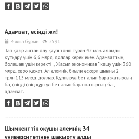
Адамзат, есіңді жи!
4 жыл бұрын
2591
Тап қазір аштан өлу қаупі төніп тұрған 42 млн. адамды
құтқару үшін 6,6 млрд. доллар керек екен. Адамзаттың
болашағы үшін керекті ,, Жасыл экономикаға " көшу үшін 360
млрд. евро қажет. Ал әлемнің биылғы әскери шығыны 2
трлн.113 млрд. доллар. Құлпыруға бет алып бара жатырсың
ба, өзіңді өзің құртуға бет алып бара жатырсың ба ,
адамзат.
Шымкенттік оқушы әлемнің 34
университетінен шақырту алды