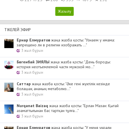
ТІКЕЛЕЙ ЭФИР
Ернар Елмуратов
жаңа жазба қосты: "Узнаем у имама:
запрещено ли в религии изображать ..."
3 жыл бұрын
Бөгенбай ЗИЯЛЫ
жаңа жазба қосты: "День бороды:
история неотъемлемой части мужской мо..."
3 жыл бұрын
Cаттар
жаңа жазба қосты: "Әке гені жүктілік кезінде
болашақ ананың метаболиз..."
3 жыл бұрын
Nurqanat Baizaq
жаңа жазба қосты: "Ерлан Мазан: Қытай
азаматтығынан бас тартқан тұлға..."
3 жыл бұрын
Ернар Елмуратов
жаңа жазба қосты: "У меня украли