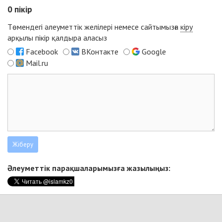
0
пікір
Төмендегі әлеуметтік желілері немесе сайтымызға
кіру
арқылы пікір қалдыра аласыз
Facebook
ВКонтакте
Google
Mail.ru
Әлеуметтік парақшаларымызға жазылыңыз: