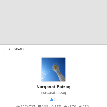
БЛОГ ТУРАЛЫ
Nurqanat Baizaq
nurqanatbaizaq
0
2274723
208
535
4879
232