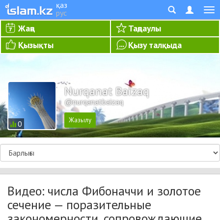
қаз
рус
Жаңа
Таңдаулы
Қызықты
Қызу талқыда
Nurqanat Baizaq
@nurqanatbaizaq
0
Видео: числа Фибоначчи и золотое
сечение — поразительные
закономерности, сопровождающие