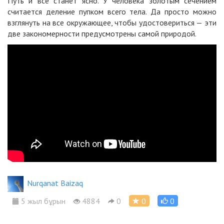
Путь и все станет ясно. У человека золотым сечением
считается деление пупком всего тела. Да просто можно
взглянуть на все окружающее, чтобы удостовериться — эти
две закономерности предусмотрены самой природой.
Nurqanat Baizaq
5 жыл бұрын
4884
0
0
0