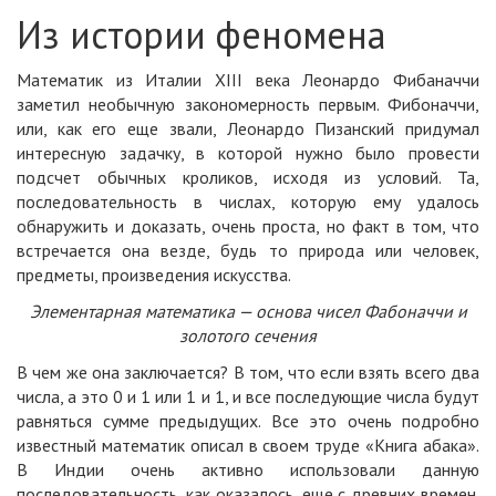
Из истории феномена
Математик из Италии XIII века Леонардо Фибаначчи
заметил необычную закономерность первым. Фибоначчи,
или, как его еще звали, Леонардо Пизанский придумал
интересную задачку, в которой нужно было провести
подсчет обычных кроликов, исходя из условий. Та,
последовательность в числах, которую ему удалось
обнаружить и доказать, очень проста, но факт в том, что
встречается она везде, будь то природа или человек,
предметы, произведения искусства.
Элементарная математика — основа чисел Фабоначчи и
золотого сечения
В чем же она заключается? В том, что если взять всего два
числа, а это 0 и 1 или 1 и 1, и все последующие числа будут
равняться сумме предыдущих. Все это очень подробно
известный математик описал в своем труде «Книга абака».
В Индии очень активно использовали данную
последовательность, как оказалось, еще с древних времен.