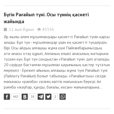
Бүгін Рағайып түні. Осы түннің қасиеті
жайында
11 жыл бұрын
85556
Әр жылы әлем мұсылмандары қасиетті Рағайып түнін қарсы
алады. Бұл түн - мұсылмандар үшін ең қасиетті түндердің
бірі. Осы айдың алғашқы жұма күні Пайғамбарымыздың
ата-анасы отау құрып, Алланың елшісі анасының жатырына
түскен күн. Бұл түн сондықтан «Рағайып түні» деп аталады.
20 сәуірде басталған мұсылман қауымының қастер тұтатын
мерекесі - Ережеп айының алғашқы жұма түні Рағайып түні
(Ләйләту Рағайып) болып табылады. «Рағайыптың» сөздік
мағынасы «рағибә» сөзінің көптік мағынасын береді. Ал
рағибә «жауһар, құнды, бағалы, ихсан» мағыналарына...
442
16
2