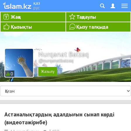
қаз
рус
Жаңа
Таңдаулы
Қызықты
Қызу талқыда
Nurqanat Baizaq
@nurqanatbaizaq
0
Астаналықтардың адалдығын сынап көрді
(видеотәжірибе)