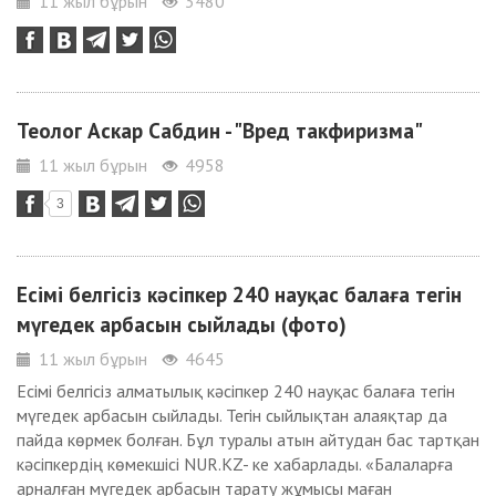
11 жыл бұрын
3480
Теолог Аскар Сабдин - "Вред такфиризма"
11 жыл бұрын
4958
3
Есімі белгісіз кәсіпкер 240 науқас балаға тегін
мүгедек арбасын сыйлады (фото)
11 жыл бұрын
4645
Есімі белгісіз алматылық кәсіпкер 240 науқас балаға тегін
мүгедек арбасын сыйлады. Тегін сыйлықтан алаяқтар да
пайда көрмек болған. Бұл туралы атын айтудан бас тартқан
кәсіпкердің көмекшісі NUR.KZ- ке хабарлады. «Балаларға
арналған мүгедек арбасын тарату жұмысы маған