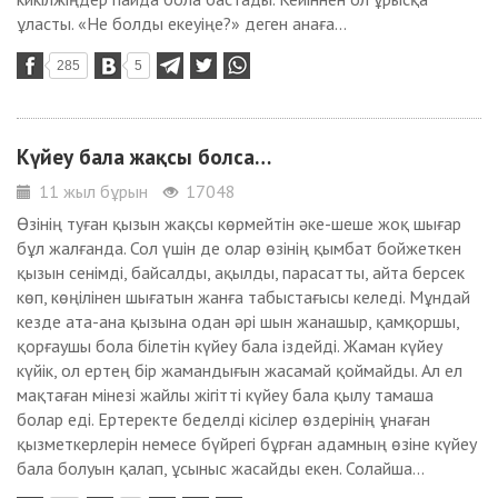
ұласты. «Не болды екеуіңе?» деген анаға...
285
5
Күйеу бала жақсы болса…
11 жыл бұрын
17048
Өзінің туған қызын жақсы көрмейтін әке-шеше жоқ шығар
бұл жалғанда. Сол үшін де олар өзінің қымбат бойжеткен
қызын сенімді, байсалды, ақылды, парасатты, айта берсек
көп, көңілінен шығатын жанға табыстағысы келеді. Мұндай
кезде ата-ана қызына одан әрі шын жанашыр, қамқоршы,
қорғаушы бола білетін күйеу бала іздейді. Жаман күйеу
күйік, ол ертең бір жамандығын жасамай қоймайды. Ал ел
мақтаған мінезі жайлы жігітті күйеу бала қылу тамаша
болар еді. Ертеректе беделді кісілер өздерінің ұнаған
қызметкерлерін немесе бүйрегі бұрған адамның өзіне күйеу
бала болуын қалап, ұсыныс жасайды екен. Солайша...