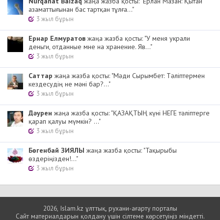
Nurqanat Baizaq
жаңа жазба қосты: "Ерлан Мазан: Қытай
азаматтығынан бас тартқан тұлға..."
3 жыл бұрын
Ернар Елмуратов
жаңа жазба қосты: "У меня украли
деньги, отданные мне на хранение. Яв..."
3 жыл бұрын
Cаттар
жаңа жазба қосты: "Мәди Сырымбет: Тәліптермен
кездесудің не мәні бар?..."
3 жыл бұрын
Дәурен
жаңа жазба қосты: "ҚАЗАҚТЫҢ күні НЕГЕ тәліптерге
қарап қалуы мүмкін? ..."
3 жыл бұрын
Бөгенбай ЗИЯЛЫ
жаңа жазба қосты: "Тақырыбы
өздеріңізден!..."
3 жыл бұрын
2026, Islam.kz ұлттық, рухани-ағарту порталы
Сайт материалдарын қолдану үшін сілтеме көрсетуіңіз міндетті.