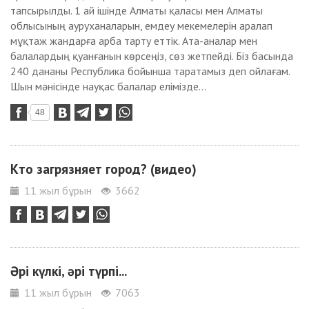
тапсырылды. 1 ай ішінде Алматы қаласы мен Алматы
облысының ауруханаларын, емдеу мекемелерін аралап
мұқтаж жандарға арба тарту еттік. Ата-аналар мен
балалардың қуанғанын көрсеңіз, сөз жетпейді. Біз басында
240 дананы Республика бойынша таратамыз деп ойлағам.
Шын мәнісінде науқас балалар елімізде...
48
Кто загрязняет город? (видео)
11 жыл бұрын
3662
Әрі күлкі, әрі түрпі...
11 жыл бұрын
7063