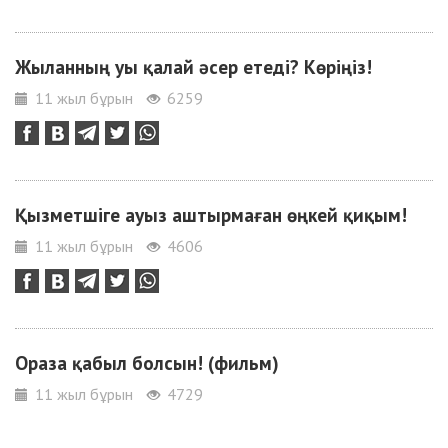
Жыланның уы қалай әсер етеді? Көріңіз!
11 жыл бұрын
6259
Қызметшіге ауыз аштырмаған өңкей қиқым!
11 жыл бұрын
4606
Ораза қабыл болсын! (фильм)
11 жыл бұрын
4729