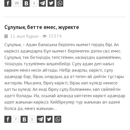
20
1
Сұлулық бетте емес, жүректе
11 жыл бұрын
35374
Сұлулық – Адам баласына берілген нығметтердің бірі. Ал
көріксіз адамдарға бұл нығмет берілмеген деген сөз емес.
Сұлулық тек бетіңіздің тегістігімен, көзіңіздің әдемілігімен,
тісіңіздің түзулігімен өлшенбейді. Сұлу адам деп нағыз
көркем мінез иесін айтады. Небір ажарлы, көрікті, сұлу
адамдар бар, бірақ олардың да әттеген-ай дейтін тұстары
жетерлік. Мысалға, біреу көрікті, бірақ көп күледі немесе
қатты күледі. Ал енді біреу сұлу болғанмен, көп сөйлейтін
әдеті болады. Иә, осылай алғанда көптеген көрікті адамдар
әдеп жағынан көріксіз. Кейбіреулер түр жағынан әп-әдемі
болса да, мінез жағынан...
7
1