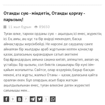
Отанды сүю - міндетің, Отанды қорғау -
парызың!
11 жыл бұрын
89650
Туған өлке, тарихи орданы сүю – ақылдың ісі емес, жүректің
ісі. Ең аяғы, аң-құс та бір өңірді мекендеп, басқа
аймақтарды жерсінбейді. Не нәрсені де саудалау сәнге
айналған бір жылдары араб жұртынан келген қонақтар
қазақ даласының қырандарын сатып әкеткені
бар.Қырандардың аяғына сақина кигізіп, әлпештеп, аялап-ақ
ұстайды. Бір қызығы, сол биіктік сақшылары бір күні ізім-
қайым жоғалыпты. Сөйтсе, олар өздерінің бауыр басқан
мекені, ата жұрты, жалғыз Отаны – қазақ даласына қайта
оралған екен. Бұл олардың асып бара жатқан
ақылдылығынан емес, туған өлкесіне деген жүректегі
сағынышы мен...
9
7
1