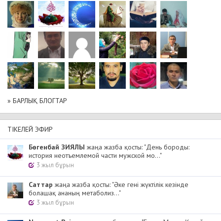
» БАРЛЫҚ БЛОГТАР
ТІКЕЛЕЙ ЭФИР
Бөгенбай ЗИЯЛЫ
жаңа жазба қосты: "День бороды:
история неотъемлемой части мужской мо..."
3 жыл бұрын
Cаттар
жаңа жазба қосты: "Әке гені жүктілік кезінде
болашақ ананың метаболиз..."
3 жыл бұрын