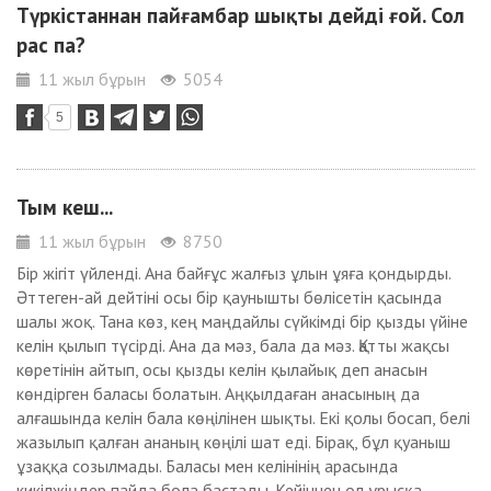
Түркістаннан пайғамбар шықты дейді ғой. Сол
рас па?
11 жыл бұрын
5054
5
Тым кеш...
11 жыл бұрын
8750
Бір жігіт үйленді. Ана байғұс жалғыз ұлын ұяға қондырды.
Әттеген-ай дейтіні осы бір қаунышты бөлісетін қасында
шалы жоқ. Тана көз, кең маңдайлы сүйкімді бір қызды үйіне
келін қылып түсірді. Ана да мәз, бала да мәз. Қатты жақсы
көретінін айтып, осы қызды келін қылайық деп анасын
көндірген баласы болатын. Аңқылдаған анасының да
алғашында келін бала көңілінен шықты. Екі қолы босап, белі
жазылып қалған ананың көңілі шат еді. Бірақ, бұл қуаныш
ұзаққа созылмады. Баласы мен келінінің арасында
кикілжіңдер пайда бола бастады. Кейіннен ол ұрысқа