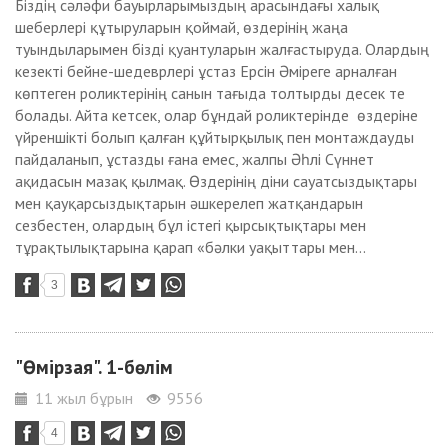
Біздің сәләфи бауырларымыздың арасындағы халық
шеберлері құтыруларын қоймай, өздерінің жаңа
туындыларымен бізді қуантуларын жалғастыруда. Олардың
кезекті бейне-шедеврлері ұстаз Ерсін Әміреге арналған
көптеген роликтерінің санын тағыда толтырды десек те
болады. Айта кетсек, олар бұндай роликтерінде өздеріне
үйреншікті болып қалған құйтырқылық пен монтаждауды
пайдаланып, ұстазды ғана емес, жалпы Әһлі Сүннет
ақидасын мазақ қылмақ. Өздерінің діни сауатсыздықтары
мен қауқарсыздықтарын әшкерелеп жатқандарын
сезбестен, олардың бұл істегі қырсықтықтары мен
тұрақтылықтарына қарап «бәлки уақыттары мен...
3
"Өмірзая". 1-бөлім
11 жыл бұрын
9556
4