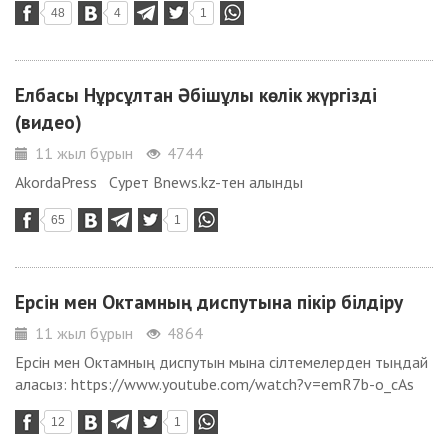
48
4
1
Елбасы Нұрсұлтан Әбішұлы көлік жүргізді
(видео)
11 жыл бұрын
4744
AkordaPress Сурет Bnews.kz-тен алынды
65
1
Ерсін мен Октамның диспутына пікір білдіру
11 жыл бұрын
4864
Ерсін мен Октамның диспутын мына сілтемелерден тыңдай
аласыз: https://www.youtube.com/watch?v=emR7b-o_cAs
12
1