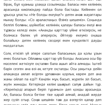
Бірақ, бұл қуаныш ұзаққа созылмады. Баласы мен келінінің
арасында кикілжіңдер пайда бола бастады. Кейіннен ол
ұрысқа ұласты. «Не болды екеуіңе?» деген анаға жауаптары
мынау болды: «Сіз араласпаңыз. Өзіміз шешеміз». Соңында
белгілі болғаны, шүйкебас келінінің қалауы баласы екеуі ғана
тұрғысы келеді екен. «Анаңды қарттар үйіне өткізерсің, не
болмаса бөлек үй әперерсің. Әйтеуір екеуміз оңаша
болайық» деген келіннің сөздері екен күнделікті дауды
маздататын.
Солқ еткізіп үй әпере салатын баласының да қолы ұзын
емес болатын. Ойлағаны қарттар үйі болды. Анасына осы бір
мәселені жеткізуге оқталған бала ашып айта алмады. Іштей
бәрін сезген ана өзі-ақ кетуге оқталды. Осы уақытқа дейін
алақанда аялап өсірген ұрпағынан қорлық көрем деп ана
жаны ойлап па еді?! Көңілін мұң басып, жүрегін зіл басып,
жүгін жинады. Кетерінде келіні шығарып салуға дайын тұр.
«Керегіңізді апарып беріп тұрамыз» деп қояды арасында.
Ал, баласы болса бетіне тіке қарай алмай, анадай жерде
жер сүзіп отыр. Соңғы шешімін тағы да өзгертіп қалар деп
анасының үміт оты өшер емес. Біраз уақыт өтті. Ынжық