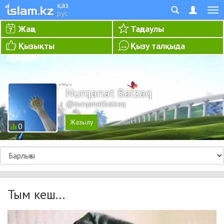
қаз
рус
Жаңа
Таңдаулы
Қызықты
Қызу талқыда
Nurqanat Baizaq
@nurqanatbaizaq
0
Тым кеш...