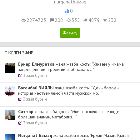
nurqanatbaizaq
0
2274723
208
535
4879
232
ТІКЕЛЕЙ ЭФИР
Ернар Елмуратов
жаңа жазба қосты: "Узнаем у имама:
запрещено ли в религии изображать ..."
3 жыл бұрын
Бөгенбай ЗИЯЛЫ
жаңа жазба қосты: "День бороды:
история неотъемлемой части мужской мо..."
3 жыл бұрын
Cаттар
жаңа жазба қосты: "Әке гені жүктілік кезінде
болашақ ананың метаболиз..."
3 жыл бұрын
Nurqanat Baizaq
жаңа жазба қосты: "Ерлан Мазан: Қытай