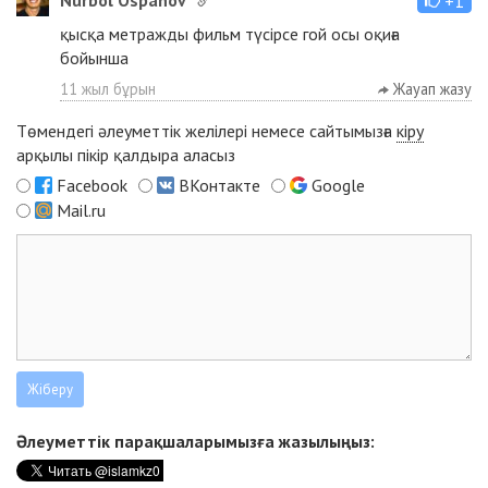
Nurbol Ospanov
+1
қысқа метражды фильм түсірсе гой осы оқиға
бойынша
11 жыл бұрын
Жауап жазу
Төмендегі әлеуметтік желілері немесе сайтымызға
кіру
арқылы пікір қалдыра аласыз
Facebook
ВКонтакте
Google
Mail.ru
Әлеуметтік парақшаларымызға жазылыңыз: