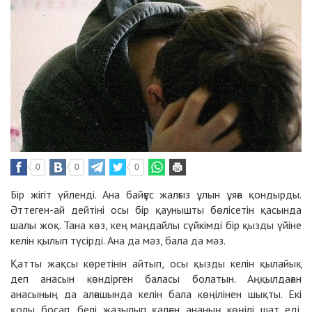
0
0
0
Бір жігіт үйленді. Ана байғұс жалғыз ұлын ұяға қондырды.
Әттеген-ай дейтіні осы бір қаунышты бөлісетін қасында
шалы жоқ. Тана көз, кең маңдайлы сүйкімді бір қызды үйіне
келін қылып түсірді. Ана да мәз, бала да мәз.
Қатты жақсы көретінін айтып, осы қызды келін қылайық
деп анасын көндірген баласы болатын. Аңқылдаған
анасының да алғашында келін бала көңілінен шықты. Екі
қолы босап, белі жазылып қалған ананың көңілі шат еді.