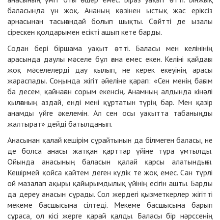
баласында үн жоқ. Ананың көзінен ыстық жас еріксіз
арнасынан тасығандай болып шықты. Сөйтті де ызалы
сірескен қолдарымен есікті ашып кете барды.
Содан бері біршама уақыт өтті. Баласы мен келінінің
арасында даулы мәселе бұл ғана емес екен. Келіні қайдағы
жоқ мәселелерді дау қылып, не керек екеуінің арасы
жараспады. Соңында жігіт әйеліне қарап: «Сен менің бағым
ба десем, қайнаған сорым екенсің. Анамның алдында кінәлі
қылғаның аздай, енді мені құртатын түрің бар. Мен қазір
анамды үйге әкелемін. Ал сен осы уақытта табаныңды
жалтырат» дейді батылданып.
Анасынан қалай кешірім сұрайтынын да білмеген баласы, не
де болса анасы жатқан қарттар үйіне тұра ұмтылды.
Ойында анасының баласын қалай қарсы алатындығы.
Кешірмей қойса қайтем деген күдік те жоқ емес. Сан түрлі
ой мазалап ақыры қайырымдылық үйінің есігін ашты. Барды
да дереу анасын сұрады. Сол жердегі қызметкерлер жігітті
мекеме басшысына сілтеді. Мекеме басшысына барып
сұраса, ол кісі жерге қарай қалды. Баласы бір нәрссенің