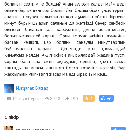
болғанын сезіп: «Не болды? Анам ауырып қалды ма?» деді
ойына бар келгені сол болып. Әлгі басшы біраз үнсіз тұрып,
анасының жүрек талмасынан көз жұмғанын айтты. Бірнеше
минут бұрын шығарып салғанын да жеткізді. Сенер сенбесін
білмеген баланың көзі қарауытып, дүние астаң-кестең
болып кеткендей көрінді. Орны толмас өкінішті жағдайды
бастан кешірді. Бар болғаны санаулы минуттардың
бұйырмағанын қарашы. Денесінде жан қалмағандай
қимылсыз қалды. Ақыл-есінен айырылардай жағдайға түсті.
Сорлы бала ана сүтін ақтаудың орнына, қайта аяққа
таптады-ау. Анасы жанында болса төбесіне көтеріп, бар
жақсылығын үйіп-төгіп жасар ма еді. Бірақ тым кеш…
Nurqanat Baizaq
11 жыл бұрын
8758
290
4
+6
1
пікір