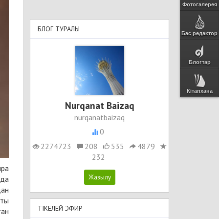
Фотогалерея
БЛОГ ТУРАЛЫ
Бас редактор
Блогтар
Кітапхана
Nurqanat Baizaq
nurqanatbaizaq
0
2274723
208
535
4879
232
ыра
нда
дан
ты
ТІКЕЛЕЙ ЭФИР
тан