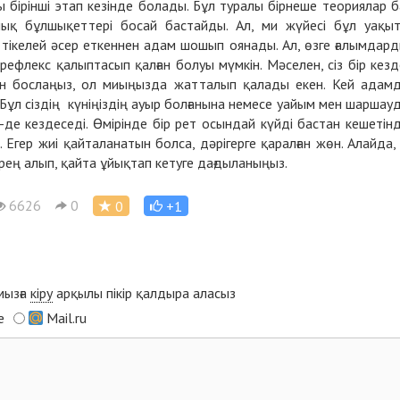
 бірінші этап кезінде болады. Бұл туралы бірнеше теориялар б
арлық бұлшықеттері босай бастайды. Ал, ми жүйесі бұл уақы
тікелей әсер еткеннен адам шошып оянады. Ал, өзге ғалымдар
рефлекс қалыптасып қалған болуы мүмкін. Мәселен, сіз бір кезд
аған бослаңыз, ол миыңызда жатталып қалады екен. Кей адам
Бұл сіздің күніңіздің ауыр болғанына немесе уайым мен шаршау
де кездеседі. Өмірінде бір рет осындай күйді бастан кешетін
Егер жиі қайталанатын болса, дәрігерге қаралған жөн. Алайда,
ең алып, қайта ұйықтап кетуге дағдыланыңыз.
6626
0
0
+1
мызға
кіру
арқылы пікір қалдыра аласыз
e
Mail.ru