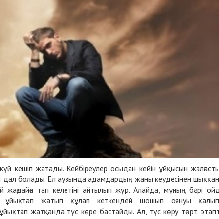
үй кешіп жатады. Кейбіреулер осыдан кейін ұйқысын жалғаст
май дал болады. Ел аузында адамдардың жаны кеудесінен шыққа
 жағдайға тап келетіні айтылып жүр. Алайда, мұның бәрі ой
ың ұйықтап жатып құлап кеткендей шошып оянуы қалып
ұйықтап жатқанда түс көре бастайды. Ал, түс көру төрт этап