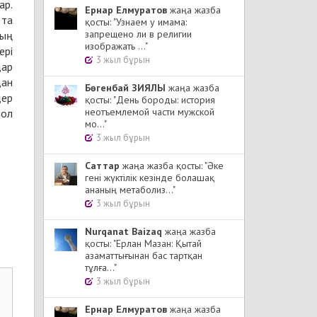
ар.
Ернар Елмуратов
жаңа жазба
тта
қосты: "Узнаем у имама:
запрещено ли в религии
дың
изображать ..."
ері
3 жыл бұрын
дар
дан
Бөгенбай ЗИЯЛЫ
жаңа жазба
дер
қосты: "День бороды: история
неотъемлемой части мужской
 ол
мо..."
3 жыл бұрын
Cаттар
жаңа жазба қосты: "Әке
гені жүктілік кезінде болашақ
ананың метаболиз..."
3 жыл бұрын
Nurqanat Baizaq
жаңа жазба
қосты: "Ерлан Мазан: Қытай
азаматтығынан бас тартқан
тұлға..."
3 жыл бұрын
Ернар Елмуратов
жаңа жазба