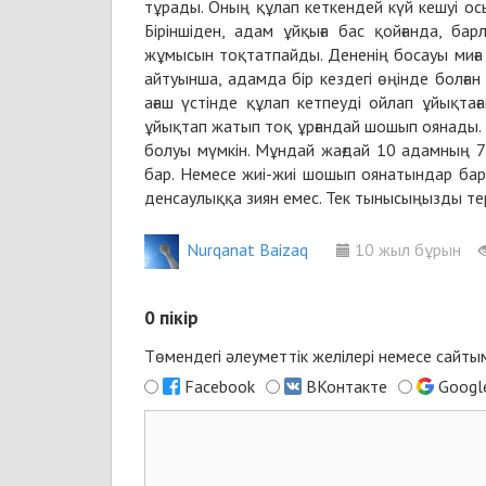
тұрады. Оның құлап кеткендей күй кешуі осы
Біріншіден, адам ұйқыға бас қойғанда, б
жұмысын тоқтатпайды. Дененің босауы миға 
айтуынша, адамда бір кездегі өңінде болған 
ағаш үстінде құлап кетпеуді ойлап ұйықт
ұйықтап жатып тоқ ұрғандай шошып оянады. 
болуы мүмкін. Мұндай жағдай 10 адамның 7-
бар. Немесе жиі-жиі шошып оянатындар бар. 
денсаулыққа зиян емес. Тек тынысыңызды тер
Nurqanat Baizaq
10 жыл бұрын
0
пікір
Төмендегі әлеуметтік желілері немесе сайты
Facebook
ВКонтакте
Googl