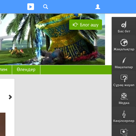
а
Блог ашу
Бас бет
Жаңалықтар
Мақалалар
лем
Өлеңдер
Сұрақ-жауап
Медиа
Көңілсерпер