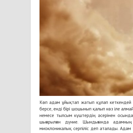
Көп адам ұйықтап жатып құлап кеткендей к
берсе, енді бірі шошынып қалып көз іле ал
немесе тылсым күштердің әсерінен осындай
шығарылған дүние. Шындығында адамн
миоклоникалық серпіліс деп аталады. Адам 