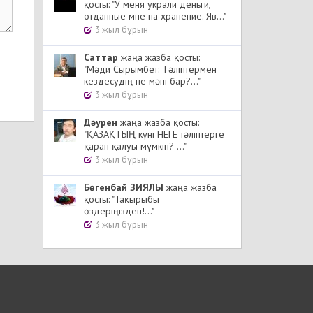
қосты: "У меня украли деньги,
отданные мне на хранение. Яв..."
3 жыл бұрын
Cаттар
жаңа жазба қосты:
"Мәди Сырымбет: Тәліптермен
кездесудің не мәні бар?..."
3 жыл бұрын
Дәурен
жаңа жазба қосты:
"ҚАЗАҚТЫҢ күні НЕГЕ тәліптерге
қарап қалуы мүмкін? ..."
3 жыл бұрын
Бөгенбай ЗИЯЛЫ
жаңа жазба
қосты: "Тақырыбы
өздеріңізден!..."
3 жыл бұрын