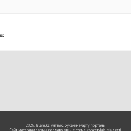
з:
2026, Islam.kz ұлттық, рухани-ағарту порталы
Сайт материалдарын қолдану үшін сілтеме көрсетуіңіз міндетті.