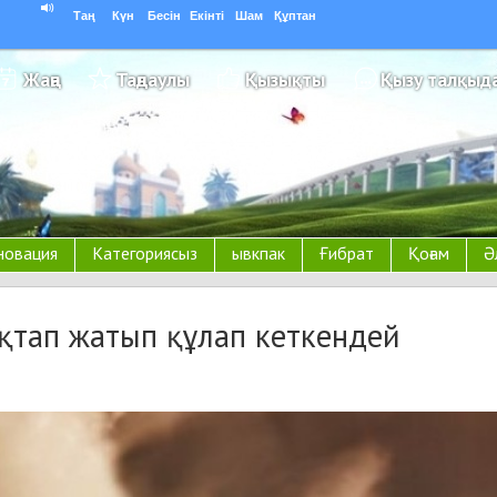
Таң
Күн
Бесін
Екінті
Шам
Құптан
Жаңа
Таңдаулы
Қызықты
Қызу талқыд
новация
Категориясыз
ывкпак
Ғибрат
Қоғам
Ә
қтап жатып құлап кеткендей