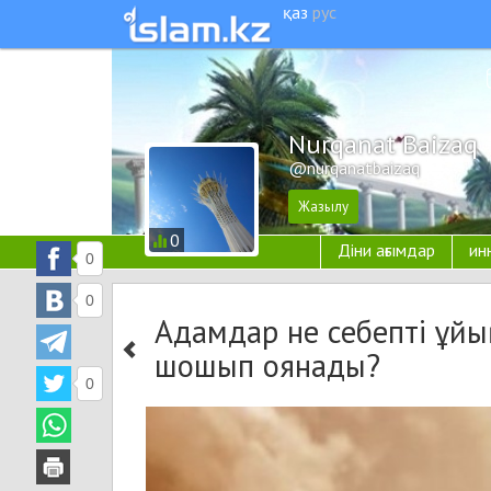
қаз
рус
Nurqanat Baizaq
@nurqanatbaizaq
0
Діни ағымдар
ин
0
0
Адамдар не себепті ұйы
шошып оянады?
0