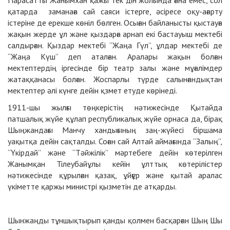
Парасатты Жанымхан қажы тек дін жолында ғана емес, сол
қатарда заманаға сай саяси істерге, әсіресе оқу-ағарту
істеріне де ерекше көніл бөлген. Осыған байланысты қыстауға
жақын жерде ұл және қыздарға арнап екі бастауыш мектебі
салдырған. Қыздар мектебі “Жаңа Гүл”, ұлдар мектебі де
“Жаңа Күш” деп аталған. Аралары жақын болған
мектептердің іргесінде бір театр залы және мұғалімдер
жатаққанасы болған. Жоспарлы түрде салынғандықтан
мектептер әлі күнге дейін қзмет етуде көрінеді.
1911-шы жылғы төңкерістің нәтижесінде Қытайда
патшалық жүйе құлап республикалық жүйе орнаса да, бірақ
Шыңжандағы Манчу хандығының заң-жүйесі біршама
уақытқа дейін сақталды. Соған сай Алтай аймағында “Залың”,
“Үкірдай” және “Тәйжілік” мәртебеге дейін көтерілген
Жанымқан Тілеубайұлы кейін ұлттық көтерілістер
нәтижесінде құрылған қазақ, ұйғұр және қытай аралас
үкіметте қаржы министрі қызметін де атқарды.
Шынжаңды тұншықтырып қанды қолмен басқарған Шың Шы