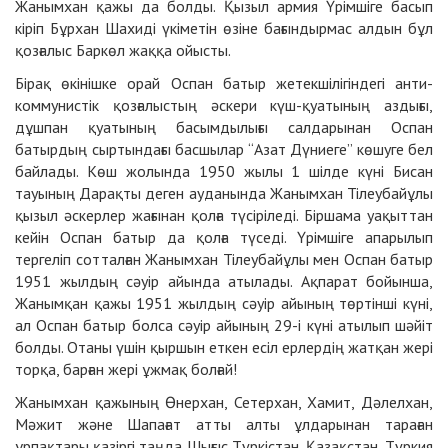
Жанымхан қажы да болды. Қызыл армия Үрімшіге басып
кіріп Бұрхан Шахиді үкіметін өзіне бағындырмас алдын бұл
қозғалыс Баркөл жаққа ойысты.
Бірақ өкінішке орай Оспан батыр жетекшілігіндегі анти-
коммунистік қозғалыстың әскери күш-қуатының аздығы,
дұшпан қуатының басымдылығы салдарынан Оспан
батырдың сыртындағы басшылар “Азат Дүниеге” көшуге бел
байлады. Көш жолында 1950 жылы 1 шілде күні Бисан
тауының Дарақты деген ауданында Жанымхан Тілеубайұлы
қызыл әскерлер жағынан қолға түсіріледі. Біршама уақыттан
кейін Оспан батыр да қолға түседі. Үрімшіге апарылып
тергеліп сотталған Жанымхан Тілеубайұлы мен Оспан батыр
1951 жылдың сәуір айында атылады. Ақпарат бойынша,
Жанымқан қажы 1951 жылдың сәуір айының төртінші күні,
ал Оспан батыр болса сәуір айының 29-і күні атылып шәйіт
болды. Отаны үшін қыршын еткен есіл ерлердің жатқан жері
торқа, барған жері ұжмақ болғай!
Жанымхан қажының Өнерхан, Сетерхан, Хамит, Дәлелхан,
Мәжит және Шапағат атты алты ұлдарынан тараған
ұрпақтары қазіргі таңда Шығыс Түркістан, Қазақстан, Түркия