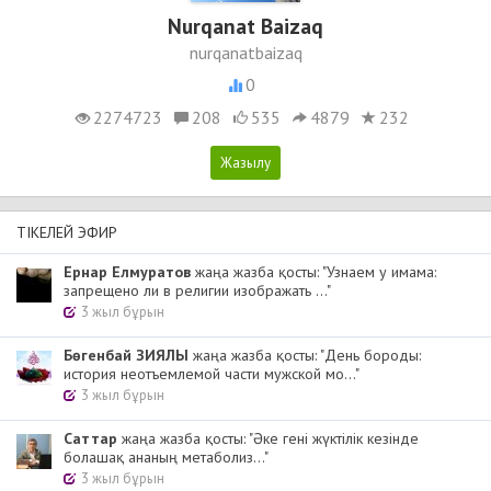
Nurqanat Baizaq
nurqanatbaizaq
0
2274723
208
535
4879
232
ТІКЕЛЕЙ ЭФИР
Ернар Елмуратов
жаңа жазба қосты: "Узнаем у имама:
запрещено ли в религии изображать ..."
3 жыл бұрын
Бөгенбай ЗИЯЛЫ
жаңа жазба қосты: "День бороды:
история неотъемлемой части мужской мо..."
3 жыл бұрын
Cаттар
жаңа жазба қосты: "Әке гені жүктілік кезінде
болашақ ананың метаболиз..."
3 жыл бұрын