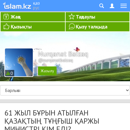
қаз
рус
Жаңа
Таңдаулы
Қызықты
Қызу талқыда
Nurqanat Baizaq
@nurqanatbaizaq
0
61 ЖЫЛ БҰРЫН АТЫЛҒАН
ҚАЗАҚТЫҢ ТҰҢҒЫШ ҚАРЖЫ
МИНИСТРІ КІМ ЕДІ?