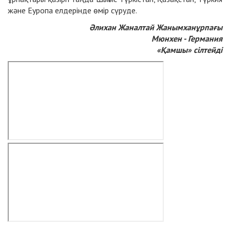
және Еуропа елдерінде өмір сүруде.
Әлихан Жаналтай Жанымханұрпағы
Мюнхен - Германия
«Қамшы» сілтейді