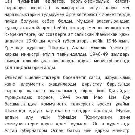
Сай тұсындағы әділетсіз, зорлық-зомбылық саясат-
шаралары жергілікті қалықтардың ашу-ызалары мен
наразылықтарын тудырумен бірге көтерілістік әрекеттердің
пайда болуына себеп болды. Мұндай аласапырандық,
тұрақсыз жағдайларды бейбіт жолдарымен шешу жөніндегі
іс-әрекеттерге, келіссөздерге ат салысқан Жанымхан қажы
алдымен 1940-шы Алтай губернаторы, кейін 1946-жылы
Үрімшіде құрылған “Шынжаң Аралас Өлкелік Үкіметте”
қаржы министрі етіліп тағайындалды. 1946-49 жылдары
шыққан өлкелік қағаз ақшаларда қаржы министрі ретінде
қол таңбасы орын алды.
Өлкедегі шиеленістіктерді бәсеңдетіп саяси, шаруашылық
және әлеуметтік жағдайларды дұрыстау барысында
шаралар жасалып жатқанымен, бірақ ішкі Қытайдағы
тұрақсыздық әсіресе, 1949 жылғы Мао Цзе Дун
басшылығындағы коммунистік төңкерістік әрекет ұлғайып
Шынжаңға едәуір қауіп-қатер төндіре бастады. Мұның
алдын алу үшін Үрімшіде “Коммунизим және
коммунисттерге қарсы қоғам” құрылды. Оның құрамында
Алтай губернаторы Оспан батыр мен қаржы министрі