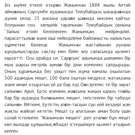
Біз әңгіме еткелі отырған Жанымхан 1888 жылы Алтай
аймағының Сәрсүмбе ауданында Тілеубайдың шаңырағында
дүние келді. 23 жасына қараған шағында әкесінің қайтыс
болуынан соң көпшілік тарапынан Тілеубайдың орнына
“Залың” етіліп белгіленген Жанымқан, мейрімділігі,
парасаттылығы және кіші пейілділігіне байланысты халықтың
құрметіне бөленді. Жанымхан жастайынан рухани
құндылықтарды сақтау мен білім алу саласында қызмет
көрсетті. Осы орайда ол “Сарғұсын” ауылында шамамен бір
мың шарсы метрлік аумағы бір діни комплекс салдырады.
Оның құрамында бес уақыт пен жұма намазы оқылатын
500 адамдық мешіт, 100 бала оқитын медресе, жатақхана
және имам отыратын үй де бар еді. Оған іргелес те бір зират
салынған. Ауыл, Ертіс өзенінің жағасына жақын қалың тоғайы
бар бір ауданда болғанымен, мешит, тегістелген бір төбеде
салынған. Өйткені, Ертістің азғын-тасқын суы кей кездері жан
жақты жайпап кететін. Мешіт су апатынан аман болу үшін
солай істелінген. “Жанымхан мешиті” деп аталған бұл мешіт
көп жылдар құлшылық ғибадат істеушілерге қызмет атқарып
келген.