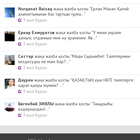
Nurqanat Baizaq
жаңа жазба қосты: "Ерлан Мазан: Қытай
азаматтығынан бас тартқан тұлға..."
3 жыл бұрын
Ернар Елмуратов
жаңа жазба қосты: "У меня украли
деньги, отданные мне на хранение. Яв..."
3 жыл бұрын
Cаттар
жаңа жазба қосты: "Мәди Сырымбет: Тәліптермен
кездесудің не мәні бар?..."
3 жыл бұрын
Дәурен
жаңа жазба қосты: "ҚАЗАҚТЫҢ күні НЕГЕ тәліптерге
қарап қалуы мүмкін? ..."
3 жыл бұрын
Бөгенбай ЗИЯЛЫ
жаңа жазба қосты: "Тақырыбы
өздеріңізден!..."
3 жыл бұрын