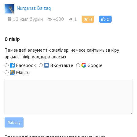
Nurqanat Baizaq
10 жыл бұрын
4600
1
0
0
0
пікір
Төмендегі әлеуметтік желілері немесе сайтымызға
кіру
арқылы пікір қалдыра аласыз
Facebook
ВКонтакте
Google
Mail.ru
Әлеуметтік парақшаларымызға жазылыңыз: