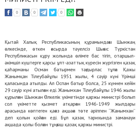
0
0
0
Қытай Халық Республикасының құрамындағы Шынжаң
өлкесінде, өткен ғасырда тәуелсіз Шығыс Түркістан
Республикасын құру жолында өлімге бас тігіп, отаршыл-
әкімшіл күштерге қарсы ұлт-азаттық күресін жүргізген қазақ
қаһарманы Осман батырмен тағдырлас тұлға Қажы
Жанымқан Тілеубайұлы 1951 жылы, 4 сәуір күні Үрімші
қаласында атылды. Ал Оспан батыр болса, 25 күннен кейін
29 сәуір күні атылған еді. Жанымхан Тілеубайұлы 1946 жылы
құрылған Шынжан Өлкелік үкіметінде қаржы министрі болып
сол үкіметте қызмет атқарған 1946-1949 жылдары
арасында көптеген қағаз ақшаға төте әріппен “Жанымхан”
деп қолын қойған еді. Бұл қазақ тарихында заманауи
ақшада қолы болған тұңғыш қазақ қаржы министрі.