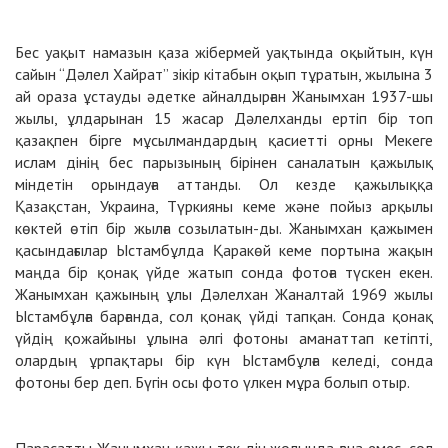
Бес уақыт намазын қаза жібермей уақтында оқыйтын, күн
сайын “Дәлел Хайрат” зікір кітабын оқып тұратын, жылына 3
ай ораза ұстауды әдетке айналдырған Жанымхан 1937-шы
жылы, ұлдарынан 15 жасар Дәлелханды ертіп бір топ
қазақпен бірге мұсылмандардың қасиетті орны Мекеге
ислам дінің бес парызының бірінен саналатын қажылық
міндетін орындауға аттанды. Ол кезде қажылыққа
Қазақстан, Украина, Түркияны кеме және пойыз арқылы
көктей өтіп бір жылға созылатын-ды. Жанымхан қажымен
қасындағылар Ыстамбұлда Қаракөй кеме портына жақын
маңда бір қонақ үйде жатып сонда фотоға түскен екен.
Жанымхан қажының ұлы Дәлелхан Жаналтай 1969 жылы
Ыстамбұлға барғанда, сол қонақ үйді тапқан. Сонда қонақ
үйдің қожайыны ұлына әлгі фотоны аманаттап кетіпті,
олардың ұрпақтары бір күн Ыстамбұлға келеді, сонда
фотоны бер деп. Бүгін осы фото үлкен мұра болып отыр.