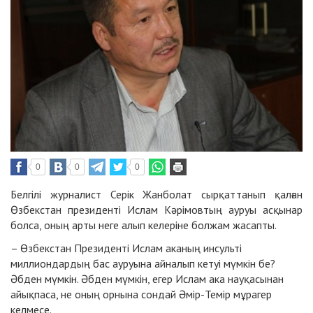
0
0
0
Белгілі журналист Серік Жанболат сырқаттанып қалған
Өзбекстан президенті Ислам Кәрімовтың ауруы асқынар
болса, оның арты неге алып келеріне болжам жасапты.
– Өзбекстан Президенті Ислам аканың инсульті
миллиондардың бас ауруына айналып кетуі мүмкін бе?
Әбден мүмкін. Әбден мүмкін, егер Ислам ака науқасынан
айықпаса, не оның орнына сондай Әмір-Темір мұрагер
келмесе.