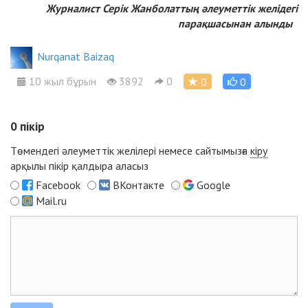
Журналист Серік Жанболаттың
әлеуметтік желідегі
парақшасынан
алынды
Nurqanat Baizaq
10 жыл бұрын
3892
0
0
0
0
пікір
Төмендегі әлеуметтік желілері немесе сайтымызға
кіру
арқылы пікір қалдыра аласыз
Facebook
ВКонтакте
Google
Mail.ru