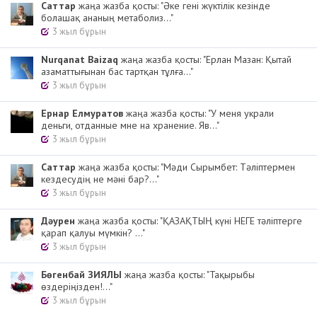
Cаттар
жаңа жазба қосты: "Әке гені жүктілік кезінде
болашақ ананың метаболиз..."
3 жыл бұрын
Nurqanat Baizaq
жаңа жазба қосты: "Ерлан Мазан: Қытай
азаматтығынан бас тартқан тұлға..."
3 жыл бұрын
Ернар Елмуратов
жаңа жазба қосты: "У меня украли
деньги, отданные мне на хранение. Яв..."
3 жыл бұрын
Cаттар
жаңа жазба қосты: "Мәди Сырымбет: Тәліптермен
кездесудің не мәні бар?..."
3 жыл бұрын
Дәурен
жаңа жазба қосты: "ҚАЗАҚТЫҢ күні НЕГЕ тәліптерге
қарап қалуы мүмкін? ..."
3 жыл бұрын
Бөгенбай ЗИЯЛЫ
жаңа жазба қосты: "Тақырыбы
өздеріңізден!..."
3 жыл бұрын