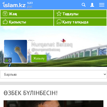
қаз
рус
Жаңа
Таңдаулы
Қызықты
Қызу талқыда
Nurqanat Baizaq
@nurqanatbaizaq
0
ӨЗБЕК БҮЛІНБЕСІН!