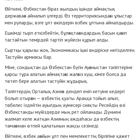
Өйткені, Өзбекстан біраз жылдың ішінде аймақтық
державаға айналып үлгерді. Өз территориясындағы ұлыстар
мен руларды, өзге ұлт өкілдерін өзбек ұлтына айналдырды.
Ешкімді тырп еткізбейтін, бұлғақтағандардың басын қағып
тастайтын темірдей тәртіп жүйесін құрып алды.
Сыртқы қарызы жоқ. Экономикасы ішкі өндіріске негізделген.
Тастүйін армиясы бар.
Міне, сондықтан да Өзбекстан бүгін Ауғаныстан тәліптеріне
қарсы тұра алатын аймақтағы жалғыз күш, кімге болса да
төтеп бере алатын тастүйін жұдырық.
Тәліптердің Орталық Азияға дендеп еніп кетуіне кедергі
болып отырған — өзбектің қуаты. Араққа тойып алып,
төбелес іздейтін ауылдың әумесері сияқты Ресейдің өзі
Өзбекстанды мүйіздерде мың рет ойланады. Дүниені
жалмап келе жатқан Азияның аждаһасы да өзбектің
тамағынан өтпей қалатынын жақсы сезінеді.
Өйткені, өзбек ағайын ұлт пен мемлекеттің бірлігіне қажет