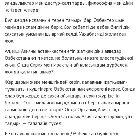
заңдылықтар мен дәстүр-салттарды, философия мен дінін
негіздеп үлгерді.
Бұл жерде исламның терең тамыры бар. Өзбектер шын
мәнінде ислам дініне берік. Сол себепті де өзбек билігі дін
саясатын уысынан шығармай келді. Уахабизмді жолатқан
жоқ.
Ал, кіші Азияны астан-кестен етіп жатқан діни ағымдар
Өзбекстанға өтіп кетсе, не болатынын көзге елестетудің өзі
қиын. Онда Сирия мен Ирактың айналасындағы дүрбелең
жолда қалатын шығар?
Жер шарын жеке меншігіндей көріп, қалағанын жатқызып-
тұрғызатын күштілерге Өзбекстанның әлсірегені керек. Сонда
олар бұл жерде де саяси ойындарын еркін жүргізетін
болады. Отыз миллионның қолына от беріп, аласапыранға
салып қою деген не оларға? Онда Орталық Азия отқа
оранды дей беріңіз. Онда Орталық Азия талан-таражға, ұлт
тағдыры — талапайға түседі.
Бетін аулақ қылсын ол пәленің! Өзбекстан бүлінбесін.