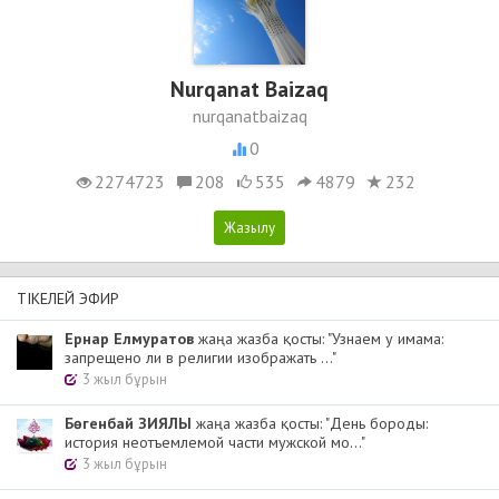
Nurqanat Baizaq
nurqanatbaizaq
0
2274723
208
535
4879
232
ТІКЕЛЕЙ ЭФИР
Ернар Елмуратов
жаңа жазба қосты: "Узнаем у имама:
запрещено ли в религии изображать ..."
3 жыл бұрын
Бөгенбай ЗИЯЛЫ
жаңа жазба қосты: "День бороды:
история неотъемлемой части мужской мо..."
3 жыл бұрын