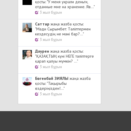
қосты: "У меня украли деньги,
отданные мне на хранение. Яв..."
3 жыл бұрын
Cаттар
жаңа жазба қосты:
"Мәди Сырымбет: Тәліптермен
кездесудің не мәні бар?..."
3 жыл бұрын
Дәурен
жаңа жазба қосты:
"ҚАЗАҚТЫҢ күні НЕГЕ тәліптерге
қарап қалуы мүмкін? ..."
3 жыл бұрын
Бөгенбай ЗИЯЛЫ
жаңа жазба
қосты: "Тақырыбы
өздеріңізден!..."
3 жыл бұрын