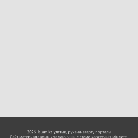
2026, Islam.kz ұлттық, рухани-ағарту порталы
Сайт материалдарын қолдану үшін сілтеме көрсетуіңіз міндетті.