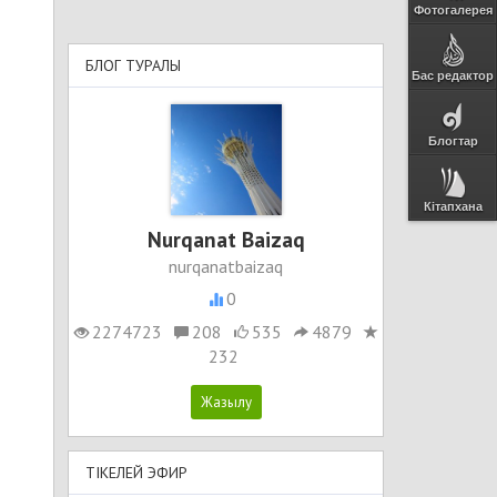
Фотогалерея
БЛОГ ТУРАЛЫ
Бас редактор
Блогтар
Кітапхана
Nurqanat Baizaq
nurqanatbaizaq
0
2274723
208
535
4879
232
ТІКЕЛЕЙ ЭФИР