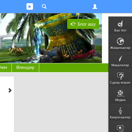
а
Блог ашу
Бас бет
Жаңалықтар
Мақалалар
лем
Өлеңдер
Сұрақ-жауап
Медиа
Көңілсерпер