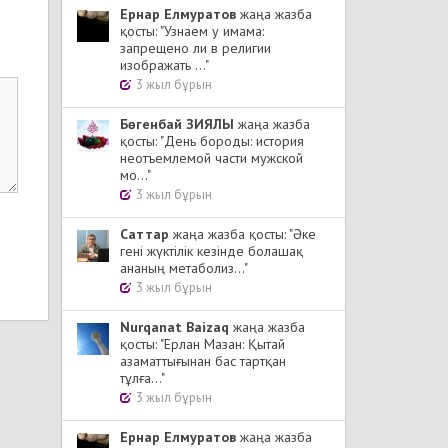
Ернар Елмуратов
жаңа жазба
қосты: "Узнаем у имама:
запрещено ли в религии
изображать ..."
3 жыл бұрын
Бөгенбай ЗИЯЛЫ
жаңа жазба
қосты: "День бороды: история
неотъемлемой части мужской
мо..."
3 жыл бұрын
Cаттар
жаңа жазба қосты: "Әке
гені жүктілік кезінде болашақ
ананың метаболиз..."
3 жыл бұрын
Nurqanat Baizaq
жаңа жазба
қосты: "Ерлан Мазан: Қытай
азаматтығынан бас тартқан
тұлға..."
3 жыл бұрын
Ернар Елмуратов
жаңа жазба