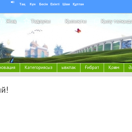
Таң
Күн
Бесін
Екінті
Шам
Құптан
Жаңа
Таңдаулы
Қызықты
Қызу талқыд
новация
Категориясыз
ывкпак
Ғибрат
Қоғам
Ә
ий!