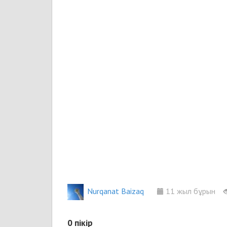
Nurqanat Baizaq
11 жыл бұрын
0
пікір