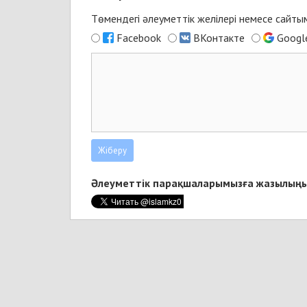
Төмендегі әлеуметтік желілері немесе сайты
Facebook
ВКонтакте
Googl
Әлеуметтік парақшаларымызға жазылыңы