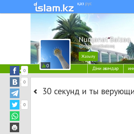
қаз
рус
Nurqanat Baizaq
@nurqanatbaizaq
0
Діни ағымдар
ин
0
0
30 секунд и ты верующ
0